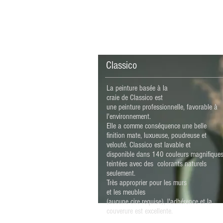
Classico
La peinture basée à la
craie de Classico est
une peinture professionnelle, favorable à
l'environnement.
Elle a comme conséquence une belle
finition mate, luxueuse, poudreuse et
velouté. Classico est lavable et
disponible dans 140 couleurs magnifique
teintées avec des colorants naturels
seulement.
Très approprier pour les murs
et les meubles
(aucune cire requise), l'adhérence et la
couverure est excellente.