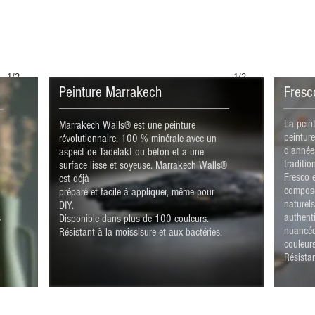
1/2
1/2
Peinture Marrakech
Fresc
La pein
Marrakech Walls® est une peinture
peinture
révolutionnaire, 100 % minérale avec un
d'année
aspect de Tadelakt ou béton et a une
traditio
surface lisse et soyeuse. Marrakech Walls®
Fresco 
est déjà
composé
préparé et facile à appliquer, même pour
naturels
DIY.
authent
s
Disponible dans plus de 100 couleurs.
nuancée
Résistant à la moissisure et aux bactéries.
couleur
Résistan