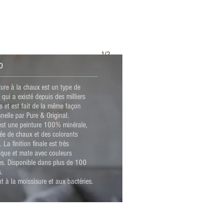
1/2
o
ture à la chaux est un type de
 qui a existé depuis des milliers
s et est fait de la même façon
nnelle par Pure & Original.
est une peinture 100% minérale,
e de chaux et des colorants
. La finition finale est très
ique et mate avec couleurs
s. Disponible dans plus de 100
s.
t à la moissisure et aux bactéries.